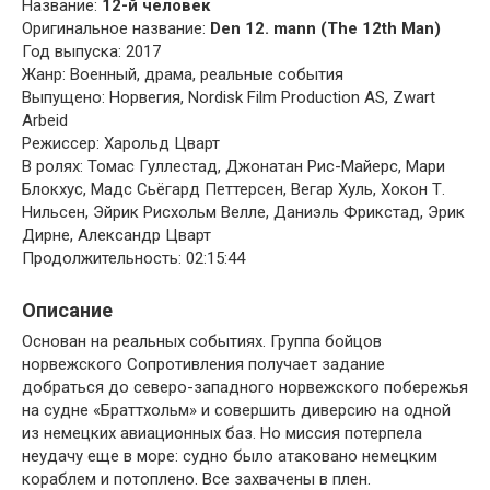
Название:
12-й человек
Оригинальное название:
Den 12. mann (The 12th Man)
Год выпуска: 2017
Жанр: Военный, драма, реальные события
Выпущено: Норвегия, Nordisk Film Production AS, Zwart
Arbeid
Режиссер: Харольд Цварт
В ролях: Томас Гуллестад, Джонатан Рис-Майерс, Мари
Блокхус, Мадс Сьёгард Петтерсен, Вегар Хуль, Хокон Т.
Нильсен, Эйрик Рисхольм Велле, Даниэль Фрикстад, Эрик
Дирне, Александр Цварт
Продолжительность: 02:15:44
Описание
Основан на реальных событиях. Группа бойцов
норвежского Сопротивления получает задание
добраться до северо-западного норвежского побережья
на судне «Браттхольм» и совершить диверсию на одной
из немецких авиационных баз. Но миссия потерпела
неудачу еще в море: судно было атаковано немецким
кораблем и потоплено. Все захвачены в плен.