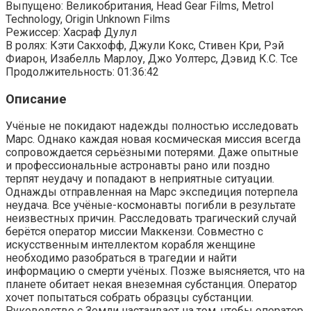
Выпущено: Великобритания, Head Gear Films, Metrol
Technology, Origin Unknown Films
Режиссер: Хасраф Дулул
В ролях: Кэти Сакхофф, Джули Кокс, Стивен Кри, Рэй
Фиарон, Изабелль Марлоу, Джо Уолтерс, Дэвид К.С. Тсе
Продолжительность: 01:36:42
Описание
Учёные не покидают надежды полностью исследовать
Марс. Однако каждая новая космическая миссия всегда
сопровождается серьёзными потерями. Даже опытные
и профессиональные астронавты рано или поздно
терпят неудачу и попадают в неприятные ситуации.
Однажды отправленная на Марс экспедиция потерпела
неудача. Все учёные-космонавты погибли в результате
неизвестных причин. Расследовать трагический случай
берётся оператор миссии Маккензи. Совместно с
искусственным интеллектом корабля женщине
необходимо разобраться в трагедии и найти
информацию о смерти учёных. Позже выясняется, что на
планете обитает некая внеземная субстанция. Оператор
хочет попытаться собрать образцы субстанции.
Руководство с Земли настаивает на том, чтобы оператор