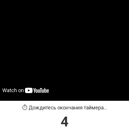
⏱️ Дождитесь окончания таймера...
3