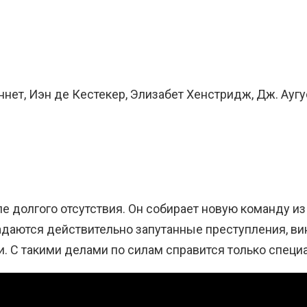
Беннет, Иэн де Кестекер, Элизабет Хенстридж, Дж. Ауг
е долгого отсутствия. Он собирает новую команду и
даются действительно запутанные преступления, вин
 С такими делами по силам справится только специа