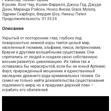
В ролях: Хонг Чау, Колин Фаррелл, Джош Гэд, Джуди
Денч, Миранда Рэйсон, Нонсо Анози, Grace Molony,
Эдриан Скарборо, Фердия Шоу, Никеш Пател
Продолжительность: 01:35:24
Описание
Укрытый от посторонних глаз, глубоко под
поверхностью земной коры таится целый мир,
населенный гномами, эльфами, пикси, лепреконами,
брауни и другими волшебными существами. Они
спрятались от людей и создали свою собственную
весьма развитую цивилизацию. Их тайна так и
оставалась бы нераскрытой, если бы не юный Артемис
Фаул, прирожденный мошенник и единственный
наследник древнего рода криминальных гениев. Он
сумел не только найти доказательства существования
подземного мира, но и придумал дерзкий план —
ограбить его обитателей.