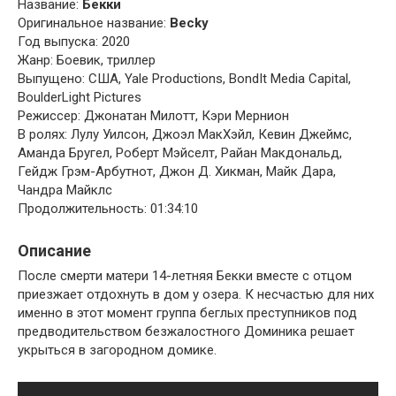
Название:
Бекки
Оригинальное название:
Becky
Год выпуска: 2020
Жанр: Боевик, триллер
Выпущено: США, Yale Productions, BondIt Media Capital,
BoulderLight Pictures
Режиссер: Джонатан Милотт, Кэри Мернион
В ролях: Лулу Уилсон, Джоэл МакХэйл, Кевин Джеймс,
Аманда Бругел, Роберт Мэйселт, Райан Макдональд,
Гейдж Грэм-Арбутнот, Джон Д. Хикман, Майк Дара,
Чандра Майклс
Продолжительность: 01:34:10
Описание
После смерти матери 14-летняя Бекки вместе с отцом
приезжает отдохнуть в дом у озера. К несчастью для них
именно в этот момент группа беглых преступников под
предводительством безжалостного Доминика решает
укрыться в загородном домике.