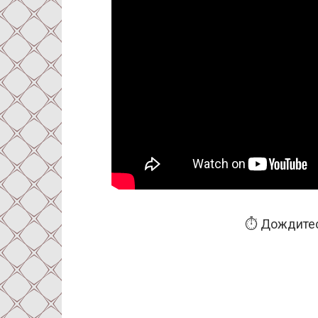
⏱️ Дождитес