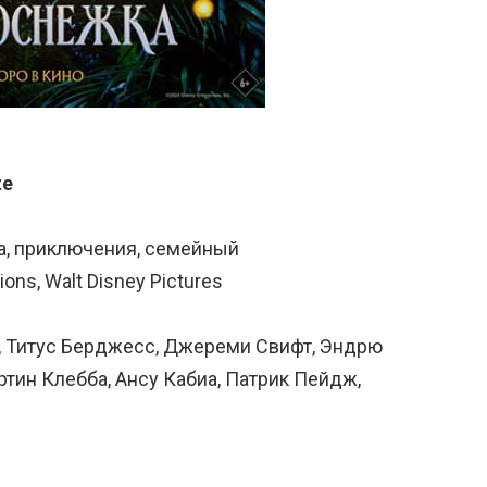
te
а, приключения, семейный
ons, Walt Disney Pictures
от, Титус Берджесс, Джереми Свифт, Эндрю
тин Клебба, Ансу Кабиа, Патрик Пейдж,