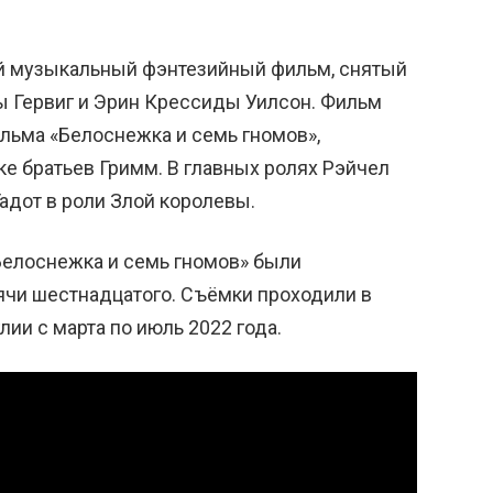
й музыкальный фэнтезийный фильм, снятый
 Гервиг и Эрин Крессиды Уилсон. Фильм
льма «Белоснежка и семь гномов»,
е братьев Гримм. В главных ролях Рэйчел
Гадот в роли Злой королевы.
Белоснежка и семь гномов» были
ячи шестнадцатого. Съёмки проходили в
лии с марта по июль 2022 года.