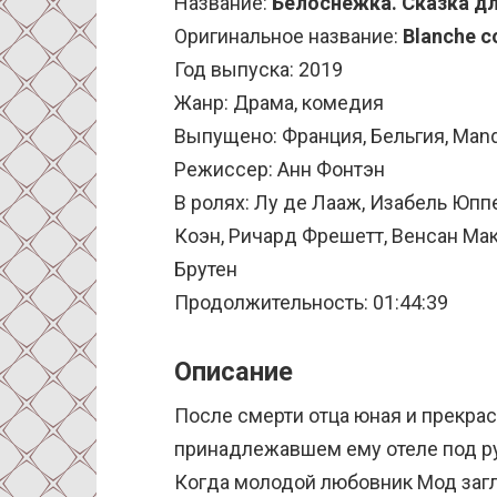
Название:
Белоснежка. Сказка д
Оригинальное название:
Blanche 
Год выпуска: 2019
Жанр: Драма, комедия
Выпущено: Франция, Бельгия, Manda
Режиссер: Анн Фонтэн
В ролях: Лу де Лааж, Изабель Юпп
Коэн, Ричард Фрешетт, Венсан Мак
Брутен
Продолжительность: 01:44:39
Описание
После смерти отца юная и прекрас
принадлежавшем ему отеле под р
Когда молодой любовник Мод загл