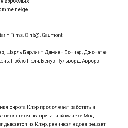
ля взрослых
comme neige
rin Films, Ciné@, Gaumont
ер, Шарль Берлинг, Дамиен Боннар, Джонатан
ень, Пабло Поли, Бенуа Пульворд, Аврора
ная сирота Клэр продолжает работать в
уководством авторитарной мачехи Мод.
ядывается на Клэр, ревнивая вдова решает