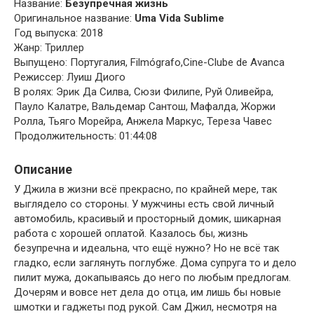
Название:
Безупречная жизнь
Оригинальное название:
Uma Vida Sublime
Год выпуска: 2018
Жанр: Триллер
Выпущено: Португалия, Filmógrafo,Cine-Clube de Avanca
Режиссер: Луиш Диого
В ролях: Эрик Да Силва, Сюзи Филипе, Руй Оливейра,
Пауло Калатре, Вальдемар Сантош, Мафалда, Жоржи
Ролла, Тьяго Морейра, Анжела Маркус, Тереза Чавес
Продолжительность: 01:44:08
Описание
У Джила в жизни всё прекрасно, по крайней мере, так
выглядело со стороны. У мужчины есть свой личный
автомобиль, красивый и просторный домик, шикарная
работа с хорошей оплатой. Казалось бы, жизнь
безупречна и идеальна, что ещё нужно? Но не всё так
гладко, если заглянуть поглубже. Дома супруга то и дело
пилит мужа, докапываясь до него по любым предлогам.
Дочерям и вовсе нет дела до отца, им лишь бы новые
шмотки и гаджеты под рукой. Сам Джил, несмотря на