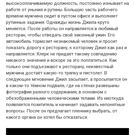
высокооплачиваемую должность, постоянно изнывает на
работе от уныния и рутины. Большую часть рабочего
времени мужчина сидит в пустом офисе и выполняет
рутинные задания. Однажды жизнь Джила круто
меняется. После работы он направляется в любимый
ресторан, чтобы отведать свой законный ужин. Его
автомобиль тормозит незнакомый человек и просит
показать дорогу к ресторану, к которому Джил как раз и
направляется. Клерк не придаёт такому совпадению
никакого значения и вскоре за это поплатиться. Как
только они подъезжают к ресторану, неизвестный
мужчина достаёт какую-то тряпку и пистолет. В
следующее мгновение Джил засыпает, а просыпается он
в каком-то тёмном подвале, где на стенах развешаны
фотографии разного содержания, в основном с
обезображенными человеческими телами. Из ниоткуда
появляется похититель и начинает задавать непонятные
вопросы. После он предлагает пленнику выбрать, от
какого органа он хотел бы отказаться.