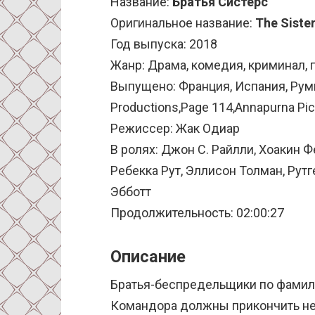
Название:
Братья Систерс
Оригинальное название:
The Siste
Год выпуска: 2018
Жанр: Драма, комедия, криминал, 
Выпущено: Франция, Испания, Рум
Productions,Page 114,Annapurna Pic
Режиссер: Жак Одиар
В ролях: Джон С. Райлли, Хоакин 
Ребекка Рут, Эллисон Толман, Рутг
Эбботт
Продолжительность: 02:00:27
Описание
Братья-беспредельщики по фамил
Командора должны прикончить нек