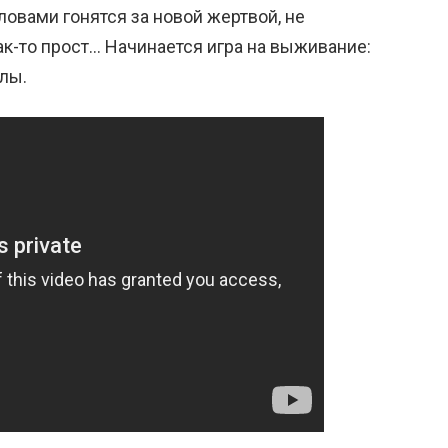
ловами гонятся за новой жертвой, не
так-то прост… Начинается игра на выживание:
лы.