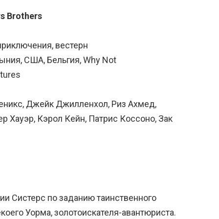
rs Brothers
приключения, вестерн
ыния, США, Бельгия, Why Not
tures
Феникс, Джейк Джилленхол, Риз Ахмед,
ер Хауэр, Кэрол Кейн, Патрис Коссоно, Зак
ии Систерс по заданию таинственного
оего Уорма, золотоискателя-авантюриста.