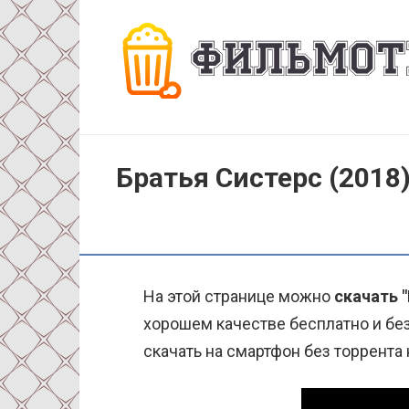
Перейти
к
контенту
Братья Систерс (2018
На этой странице можно
скачать "
хорошем качестве бесплатно и без
скачать на смартфон без торрента 