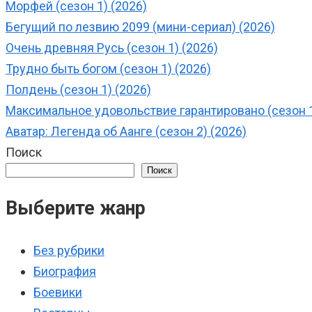
Морфей (сезон 1) (2026)
Бегущий по лезвию 2099 (мини-сериал) (2026)
Очень древняя Русь (сезон 1) (2026)
Трудно быть богом (сезон 1) (2026)
Полдень (сезон 1) (2026)
Максимальное удовольствие гарантировано (сезон 1
Аватар: Легенда об Аанге (сезон 2) (2026)
Поиск
Поиск
Выберите жанр
Без рубрики
Биография
Боевики