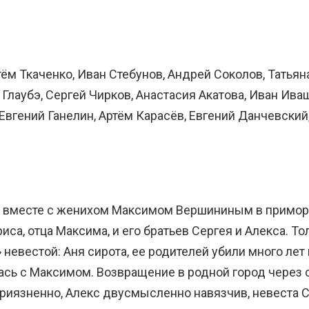
ём Ткаченко, Иван Стебунов, Андрей Соколов, Татьян
Глаубэ, Сергей Чирков, Анастасия Акатова, Иван Иваш
Евгений Ганелин, Артём Карасёв, Евгений Данчевский
 вместе с женихом Максимом Вершининым в приморск
иса, отца Максима, и его братьев Сергея и Алекса. Т
невестой: Аня сирота, ее родителей убили много лет 
лась с Максимом. Возвращение в родной город через
риязненно, Алекс двусмысленно навязчив, невеста С