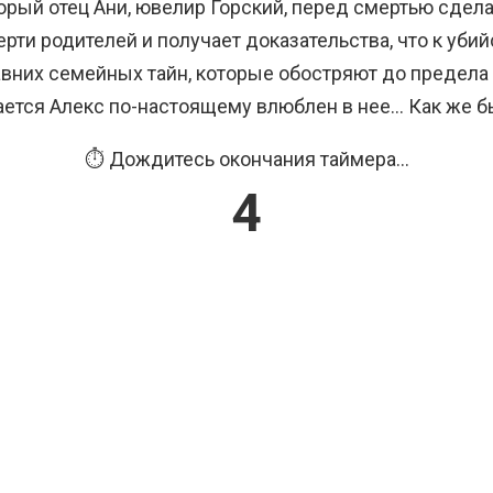
орый отец Ани, ювелир Горский, перед смертью сдела
рти родителей и получает доказательства, что к убий
вних семейных тайн, которые обостряют до предел
вается Алекс по-настоящему влюблен в нее… Как же б
⏱️ Дождитесь окончания таймера...
3