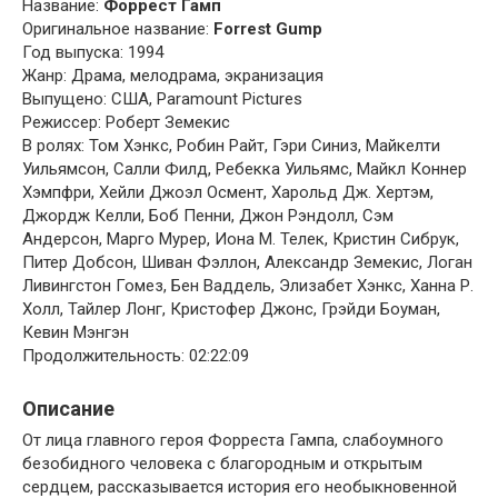
Название:
Форрест Гамп
Оригинальное название:
Forrest Gump
Год выпуска: 1994
Жанр: Драма, мелодрама, экранизация
Выпущено: США, Paramount Pictures
Режиссер: Роберт Земекис
В ролях: Том Хэнкс, Робин Райт, Гэри Синиз, Майкелти
Уильямсон, Салли Филд, Ребекка Уильямс, Майкл Коннер
Хэмпфри, Хейли Джоэл Осмент, Харольд Дж. Хертэм,
Джордж Келли, Боб Пенни, Джон Рэндолл, Сэм
Андерсон, Марго Мурер, Иона М. Телек, Кристин Сибрук,
Питер Добсон, Шиван Фэллон, Александр Земекис, Логан
Ливингстон Гомез, Бен Ваддель, Элизабет Хэнкс, Ханна Р.
Холл, Тайлер Лонг, Кристофер Джонс, Грэйди Боуман,
Кевин Мэнгэн
Продолжительность: 02:22:09
Описание
От лица главного героя Форреста Гампа, слабоумного
безобидного человека с благородным и открытым
сердцем, рассказывается история его необыкновенной