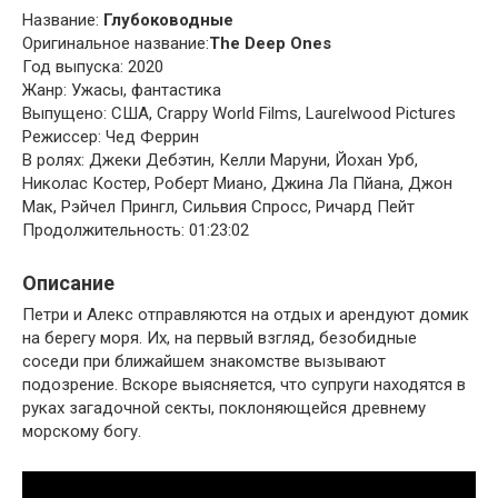
Название:
Глубоководные
Оригинальное название:
The Deep Ones
Год выпуска: 2020
Жанр: Ужасы, фантастика
Выпущено: США, Crappy World Films, Laurelwood Pictures
Режиссер: Чед Феррин
В ролях: Джеки Дебэтин, Келли Маруни, Йохан Урб,
Николас Костер, Роберт Миано, Джина Ла Пйана, Джон
Мак, Рэйчел Прингл, Сильвия Спросс, Ричард Пейт
Продолжительность: 01:23:02
Описание
Петри и Алекс отправляются на отдых и арендуют домик
на берегу моря. Их, на первый взгляд, безобидные
соседи при ближайшем знакомстве вызывают
подозрение. Вскоре выясняется, что супруги находятся в
руках загадочной секты, поклоняющейся древнему
морскому богу.