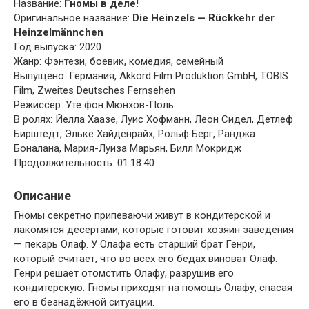
Название:
Гномы в деле!
Оригинальное название:
Die Heinzels — Rückkehr der
Heinzelmännchen
Год выпуска: 2020
Жанр: Фэнтези, боевик, комедия, семейный
Выпущено: Германия, Akkord Film Produktion GmbH, TOBIS
Film, Zweites Deutsches Fernsehen
Режиссер: Уте фон Мюнхов-Поль
В ролях: Йелла Хаазе, Луис Хофманн, Леон Сидел, Детлеф
Бирштедт, Эльке Хайденрайх, Рольф Берг, Ранджа
Боналана, Мария-Луиза Марьян, Билл Мокридж
Продолжительность: 01:18:40
Описание
Гномы секретно припеваючи живут в кондитерской и
лакомятся десертами, которые готовит хозяин заведения
— пекарь Олаф. У Олафа есть старший брат Генри,
который считает, что во всех его бедах виноват Олаф.
Генри решает отомстить Олафу, разрушив его
кондитерскую. Гномы приходят на помощь Олафу, спасая
его в безнадёжной ситуации.