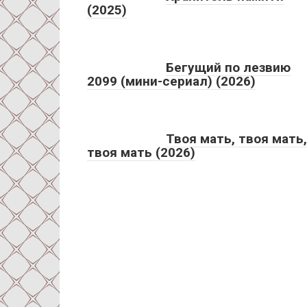
(2025)
Бегущий по лезвию
2099 (мини-сериал) (2026)
Твоя мать, твоя мать,
твоя мать (2026)