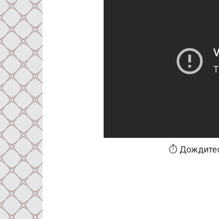
⏱️ Дождитес