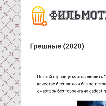
Перейти
к
контенту
Грешные (2020)
На этой странице можно
скачать 
качестве бесплатно и без регистра
смартфон без торрента на gadget-m