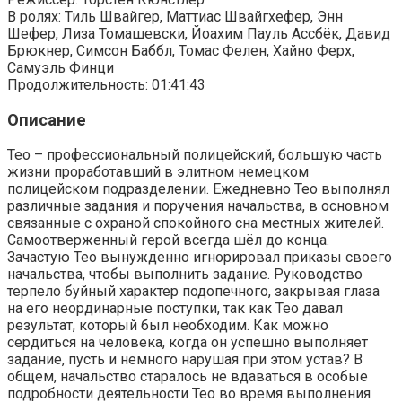
В ролях: Тиль Швайгер, Маттиас Швайгхефер, Энн
Шефер, Лиза Томашевски, Йоахим Пауль Ассбёк, Давид
Брюкнер, Симсон Баббл, Томас Фелен, Хайно Ферх,
Самуэль Финци
Продолжительность: 01:41:43
Описание
Тео – профессиональный полицейский, большую часть
жизни проработавший в элитном немецком
полицейском подразделении. Ежедневно Тео выполнял
различные задания и поручения начальства, в основном
связанные с охраной спокойного сна местных жителей.
Самоотверженный герой всегда шёл до конца.
Зачастую Тео вынужденно игнорировал приказы своего
начальства, чтобы выполнить задание. Руководство
терпело буйный характер подопечного, закрывая глаза
на его неординарные поступки, так как Тео давал
результат, который был необходим. Как можно
сердиться на человека, когда он успешно выполняет
задание, пусть и немного нарушая при этом устав? В
общем, начальство старалось не вдаваться в особые
подробности деятельности Тео во время выполнения