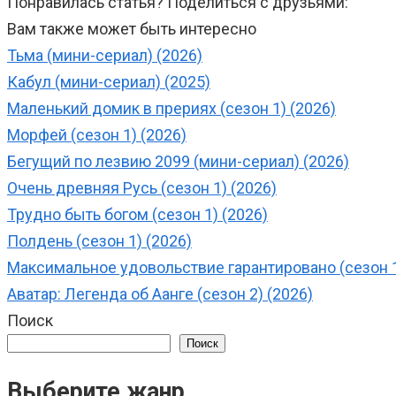
Понравилась статья? Поделиться с друзьями:
Вам также может быть интересно
Тьма (мини-сериал) (2026)
Кабул (мини-сериал) (2025)
Маленький домик в прериях (сезон 1) (2026)
Морфей (сезон 1) (2026)
Бегущий по лезвию 2099 (мини-сериал) (2026)
Очень древняя Русь (сезон 1) (2026)
Трудно быть богом (сезон 1) (2026)
Полдень (сезон 1) (2026)
Максимальное удовольствие гарантировано (сезон 1
Аватар: Легенда об Аанге (сезон 2) (2026)
Поиск
Поиск
Выберите жанр