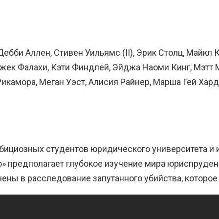
ебби Аллен, Стивен Уильямс (II), Эрик Столц, Майкл 
Джек Фалахи, Кэти Финдлей, Эйджа Наоми Кинг, Мэтт М
Рикамора, Меган Уэст, Алисия Райнер, Марша Гей Хар
бициозных студентов юридического университета и 
во» предполагает глубокое изучение мира юриспруденц
ены в расследование запутанного убийства, которое 