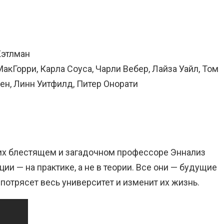
Кэтлман
акГорри, Карла Соуса, Чарли Вебер, Лайза Уайл, Том
ден, Линн Уитфилд, Питер Онорати
их блестящем и загадочном профессоре Эннализ
ии — на практике, а не в теории. Все они — будущие
потрясет весь университет и изменит их жизнь.