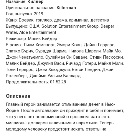
Название:
Киллер
Оригинальное название:
Killerman
Год выпуска: 2019
Жанр: Боевик, триллер, драма, криминал, детектив
Выпущено: США, Solution Entertainment Group, Deeper
Water, Aloe Entertainment
Режиссер: Малик Бейдер
В ролях: Лиам Хемсворт, Эмори Коэн, Дайан Герреро,
Златко Бурич, Сурадж Шарма, Никола Шкрели, Майк Мо,
Джон Ченатьемпо, Сулейман Си Саване, Стиви Паскоски,
Малик Бейдер, Джулия Васи, Ричард Готери, Майкл Мили,
Тони Герерро, Джэй Хьюджули, Бетси Лэндин, Джэй
Розенберг, Джеймс Уильям Баллард
Продолжительность: 01:52:28
Описание
Главный герой занимается отмыванием денег в Нью-
Йорке. После автоаварии он приходит в себя и понимает,
что у него нет воспоминаний о прошлом, зато есть
миллионы долларов наличными и наркотики. Теперь
молодому человеку предстоит искать ответы на