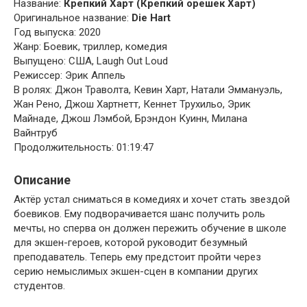
Название:
Крепкий Харт (Крепкий орешек Харт)
Оригинальное название:
Die Hart
Год выпуска: 2020
Жанр: Боевик, триллер, комедия
Выпущено: США, Laugh Out Loud
Режиссер: Эрик Аппель
В ролях: Джон Траволта, Кевин Харт, Натали Эммануэль,
Жан Рено, Джош Хартнетт, Кеннет Трухильо, Эрик
Майнаде, Джош Лэмбой, Брэндон Куинн, Милана
Вайнтруб
Продолжительность: 01:19:47
Описание
Актёр устал сниматься в комедиях и хочет стать звездой
боевиков. Ему подворачивается шанс получить роль
мечты, но сперва он должен пережить обучение в школе
для экшен-героев, которой руководит безумный
преподаватель. Теперь ему предстоит пройти через
серию немыслимых экшен-сцен в компании других
студентов.