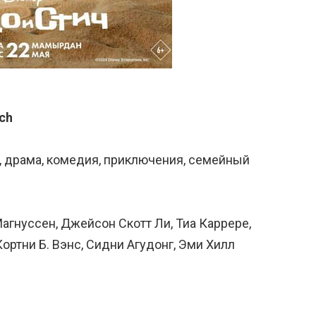
tch
к, драма, комедия, приключения, семейный
Магнуссен, Джейсон Скотт Ли, Тиа Каррере,
ортни Б. Вэнс, Сидни Агудонг, Эми Хилл