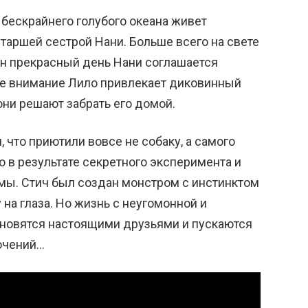
у бескрайнего голубого океана живет
таршей сестрой Нани. Больше всего на свете
дин прекрасный день Нани соглашается
те внимание Лило привлекает диковинный
они решают забрать его домой.
 что приютили вовсе не собаку, а самого
 в результате секретного эксперимента и
мы. Стич был создан монстром с инстинктом
 на глаза. Но жизнь с неугомонной и
ановятся настоящими друзьями и пускаются
ючений…