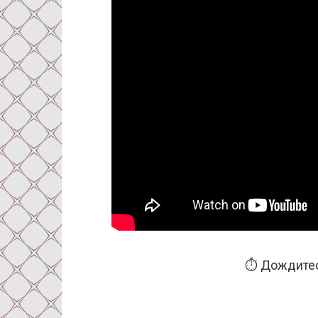
⏱️ Дождитес