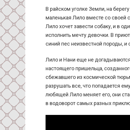
В райском уголке Земли, на берег
маленькая Лило вместе со своей с
Лило хочет завести собаку, и в о
исполнить мечту девочки. В прию
синий пес неизвестной породы, и 
Лило и Нани еще не догадываются,
настоящего пришельца, созданного
сбежавшего из космической тюрь
разрушать все, что попадается ему
любящей Лило меняет его, они ст
в водоворот самых разных прикл