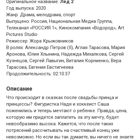
Оригинальное название:
Лёд 2
Год выпуска: 2020
Жанр: Драма, мелодрама, спорт
Выпущено: Россия, Национальная Медиа Группа,
Телеканал «РОССИЯ 1», Кинокомпания «Водород», Art
Pictures Studio
Режиссер: Жора Крыжовников
В ролях: Александр Петров (II), Аглая Тарасова, Мария
Аронова, Юлия Хлынина, Надежда Михалкова, Сергей
Кузнецов, Сергей Лавыгин, Виталия Корниенко, Вера
Тарасова, Евгения Евстигнеева
Продолжительность: 02:10:37
Описание
Что происходит в сказках после свадьбы принца и
принцессы? Фигуристка Надя и хоккеист Саша
поженились и теперь мечтают о ребенке. Правда, цена,
которую им придется заплатить за эту мечту, будет
невообразимо высока. Кажется, что после таких
потрясений рассчитывать на счастливый конец уже
невозможно. Но если вы так думаете, вы ничего не знаете