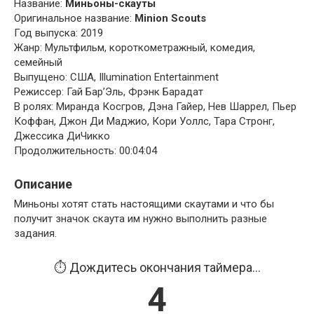
Название:
Миньоны-скауты
Оригинальное название:
Minion Scouts
Год выпуска: 2019
Жанр: Мультфильм, короткометражный, комедия,
семейный
Выпущено: США, Illumination Entertainment
Режиссер: Гай Бар’Эль, Фрэнк Барадат
В ролях: Миранда Косгров, Дэна Гайер, Нев Шаррел, Пьер
Коффан, Джон Ди Маджио, Кори Уоллс, Тара Стронг,
Джессика ДиЧикко
Продолжительность: 00:04:04
Описание
Миньоны хотят стать настоящими скаутами и что бы
получит значок скаута им нужно выполнить разные
задания.
⏱️ Дождитесь окончания таймера...
4