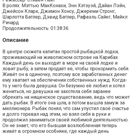
В ролях: Мэттью МакКонахи, Энн Хэтэуэй, Дайан Лэйн,
Джейсон Кларк, Джимон Хонсу, Джереми Стронг,
Шарлотта Батлер, Дэвид Батлер, Рафаэль Сайег, Майкл
Ричард
Продолжительность: 01:38:36
Описание
В центре сюжета капитан простой рыбацкой лодки,
проживающий на живописном острове на Карибах.
Каждый день он выходит в море на своей лодке и
ловит рыбу, а затем продаёт её, чтобы прокормить себя.
Живёт он в одиночку, поэтому все заработанных денег
ему хватает на обеспечении собственных нужд. Когда-
то у него была девушка. Он безумно её любил и хотел
жениться, но девушка не захотела себя заранее
обрекать на нищенское существование, ведь что может
дать рыбак. В итоге она шла, а потом вышла замуж за
миллионера. Рыбак понял, что сам упустил своё счастье
и долго горевал над этим, но взял себя в руки и
продолжил заниматься своей любимой деятельностью.
Он не знает, что его бывшая возлюбленная теперь
живёт в огромном особняке, где каждый день