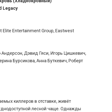
кровь (Хладнокровный)
d Legacy
Elite Entertainment Group, Eastwest
о Андерсон, Дэвид Гяси, Игорь Цишкевич,
ерина Бурсикова, Анна Буткевич, Роберт
аемых киллеров в отставке, живёт
руднодоступной лесной чаще. Однажды