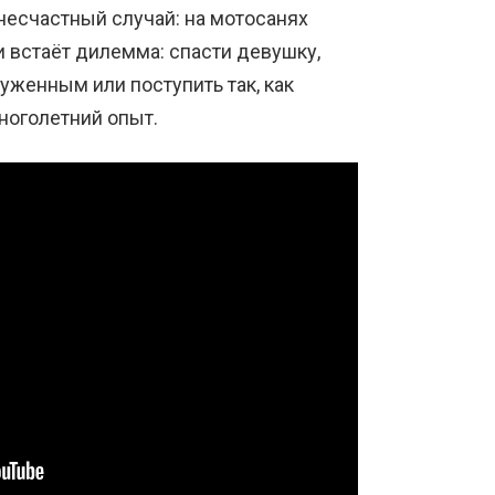
несчастный случай: на мотосанях
 встаёт дилемма: спасти девушку,
уженным или поступить так, как
ноголетний опыт.