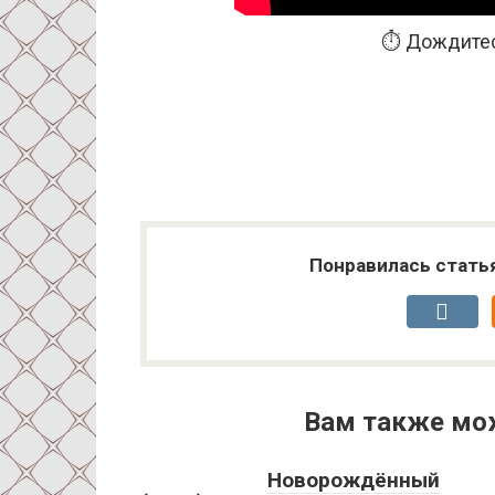
⏱️ Дождитес
Понравилась стать
Вам также мо
Новорождённый