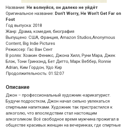
Название:
Не волнуйся, он далеко не уйдёт
Оригинальное название:
Don’t Worry, He Won’t Get Far on
Foot
Год выпуска: 2018
Жанр: Драма, комедия, биография
Выпущено: США, Франция, Amazon Studios,Anonymous
Content, Big Indie Pictures
Режиссер: Гас Ван Сент
В ролях: Хоакин Феникс, Джона Хилл, Руни Мара, Джек
Блэк, Тони Гринхэнд, Бет Дитто, Марк Веббер, Ronnie
Adrian, Ким Гордон, Удо Кир
Продолжительность: 01:52:07
Описание
Джон – профессиональный художник-карикатурист.
Будучи подростком, Джон начал сильно увлекаться
спиртными напитками. Художник так пристрастился к
алкоголю, что впоследствии стал настоящим
алкоголиком. Всё свободное время мужчина прожигал в
обществе красивых женщин на вечеринках, где спиртные