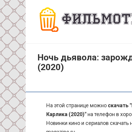
Перейти
к
контенту
Ночь дьявола: зарож
(2020)
На этой странице можно
скачать 
Карлика (2020)"
на телефон в хоро
Новинки кино и сериалов скачать н
magazine.ru