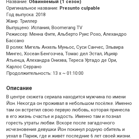
Название:
Обвиняемый (1 сезон)
Оригинальное название:
Presunto culpable
Год выпуска: 2018
Жанр: Триллер
Выпущено: Испания, Boomerang TV
Режиссер: Менна Фите, Альберто Руис Рохо, Алехандро
Бассано
В ролях: Мигель Анхель Муньос, Суси Санчес, Эльвира
Мингес, Хосеан Бенгоэчеа, Томас дел Эстал, Ицияр
Атьенца, Алехандра Ониэва, Тереса Уртадо де Ори,
Карлос Серрано
Продолжительность: 13 x ~ 01:10:00
Описание
В центре сюжета сериала находится мужчина по имени
Йон. Некогда он проживал в небольшом посёлке. Именно
там он встретил свою первую любовь, которая принесла
в его жизнь счастье и радость. Именно там и познал
горесть утраты любви. Вскоре после загадочного
исчезновения девушки Йон покинул родную обитель и
уехал в Париж, где и живёт последние 6 лет своей жизни.