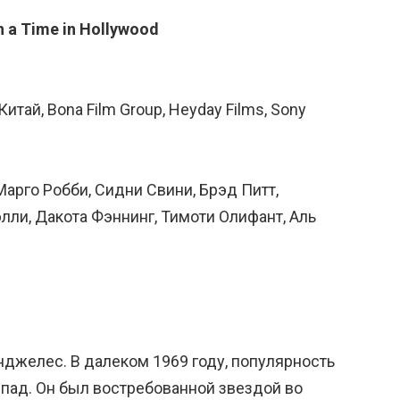
 a Time in Hollywood
тай, Bona Film Group, Heyday Films, Sony
 Марго Робби, Сидни Свини, Брэд Питт,
ли, Дакота Фэннинг, Тимоти Олифант, Аль
нджелес. В далеком 1969 году, популярность
спад. Он был востребованной звездой во