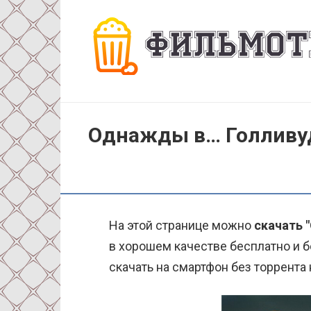
Перейти
к
контенту
Однажды в… Голливуд
На этой странице можно
скачать 
в хорошем качестве бесплатно и б
скачать на смартфон без торрента 