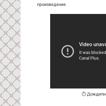
произведение.
⏱️ Дождитес