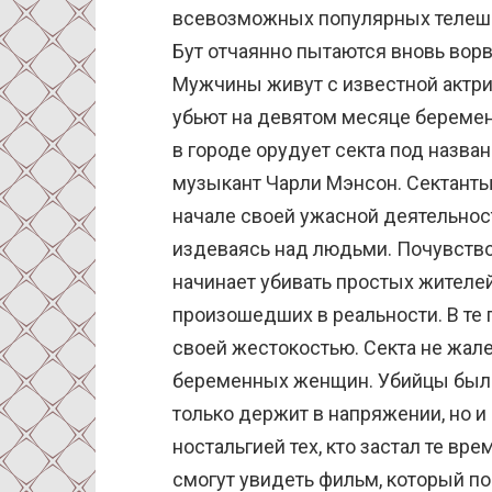
всевозможных популярных телешоу,
Бут отчаянно пытаются вновь ворв
Мужчины живут с известной актри
убьют на девятом месяце беремен
в городе орудует секта под назван
музыкант Чарли Мэнсон. Сектант
начале своей ужасной деятельност
издеваясь над людьми. Почувство
начинает убивать простых жителей
произошедших в реальности. В те 
своей жестокостью. Секта не жале
беременных женщин. Убийцы были
только держит в напряжении, но и
ностальгией тех, кто застал те вр
смогут увидеть фильм, который п