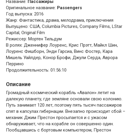
Название:
Пассажиры
Оригинальное название:
Passengers
Год выпуска: 2016
Жанр: Фантастика, драма, мелодрама, приключения
Выпущено: США, Columbia Pictures, Company Films, LStar
Capital, Original Film
Режиссер: Мортен Тильдум
В ролях: Дженнифер Лоуренс, Крис Прэтт, Майкл Шин,
Лоуренс Фишборн, Энди Гарсиа, Винс Фостер, Кара
Мишель Уайлдер, Конор Брофи, Джули Серда, Аврора
Перрино
Продолжительность: 01:56:10
Описание
Громадный космический корабль «Авалон» летит на
далекую планету, где земляне основали свою колонию.
Путь занимает 120 лет, поэтому пять тысяч пассажиров
спят в капсулах гибернации. Внезапно происходит сбой –
механик Джим Престон просыпается и с ужасом
обнаруживает, что на корабле он совершенно один.
Пообщавшись с бортовым компьютером, Престон