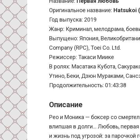
Название:
Первая любовь
Оригинальное название:
Hatsukoi (
Год выпуска: 2019
Жанр: Криминал, мелодрама, боев
Выпущено: Япония, Великобритания, 
Company (RPC), Toei Co. Ltd.
Режиссер: Такаси Миике
В ролях: Масатака Кубота, Сакурак
Утино, Беки, Дзюн Мураками, Сан
Продолжительность: 01:43:38
Описание
Рео и Моника — боксер со смерте
влипшая в долги… Любовь, первая 
и жизнь под угрозой: за парочкой 