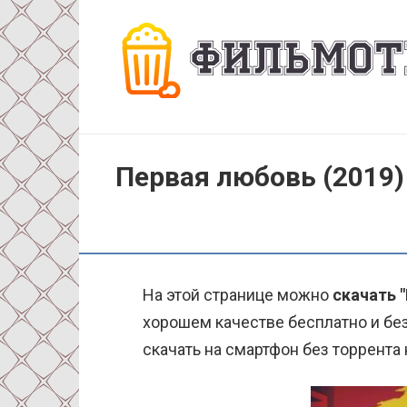
Перейти
к
контенту
Первая любовь (2019)
На этой странице можно
скачать 
хорошем качестве бесплатно и без
скачать на смартфон без торрента 