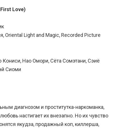
First Love)
ик
Oriental Light and Magic, Recorded Picture
о Кониси, Нао Омори, Сёта Сомэтани, Сэиё
сэй Сиоми
льным диагнозом и проститутка-наркоманка,
любовь настигает их внезапно. Но их чувство
гонятся якудза, продажный коп, киллерша,