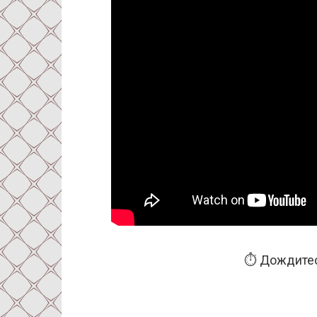
⏱️ Дождитес