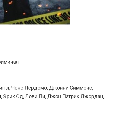
криминал
Риггл, Чэнс Пердомо, Джонни Симмонс,
, Эрик Од, Лови Пи, Джон Патрик Джордан,