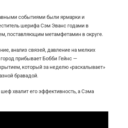
главными событиями были ярмарки и
еститель шерифа Сэм Эванс годами в
лем, поставляющим метамфетамин в округе.
ие, анализ связей, давление на мелких
в город прибывает Бобби Гейнс —
крытием, который за неделю «раскалывает»
азной бравадой.
 шеф хвалит его эффективность, а Сэма