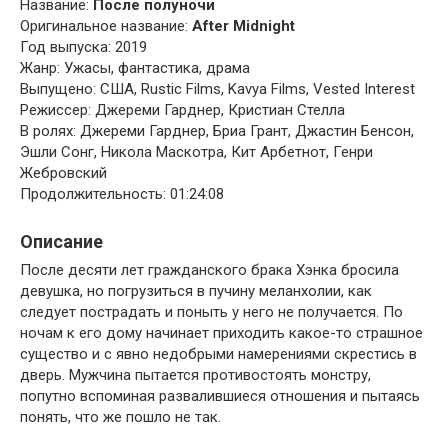
Название:
После полуночи
Оригинальное название:
After Midnight
Год выпуска: 2019
Жанр: Ужасы, фантастика, драма
Выпущено: США, Rustic Films, Kavya Films, Vested Interest
Режиссер: Джереми Гарднер, Кристиан Стелла
В ролях: Джереми Гарднер, Бриа Грант, Джастин Бенсон,
Эшли Сонг, Никола Маскотра, Кит Арбетнот, Генри
Жебровский
Продолжительность: 01:24:08
Описание
После десяти лет гражданского брака Хэнка бросила
девушка, но погрузиться в пучину меланхолии, как
следует пострадать и поныть у него не получается. По
ночам к его дому начинает приходить какое-то страшное
существо и с явно недобрыми намерениями скрестись в
дверь. Мужчина пытается противостоять монстру,
попутно вспоминая развалившиеся отношения и пытаясь
понять, что же пошло не так.