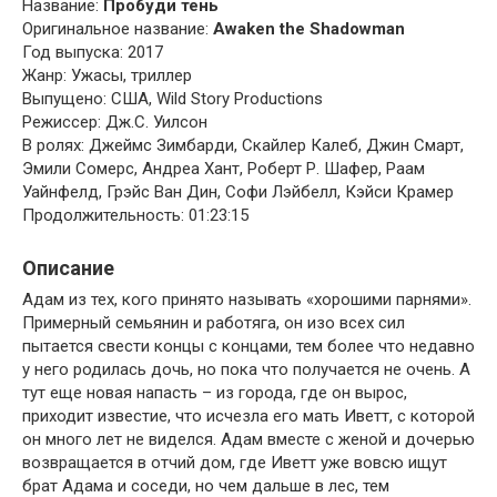
Название:
Пробуди тень
Оригинальное название:
Awaken the Shadowman
Год выпуска: 2017
Жанр: Ужасы, триллер
Выпущено: США, Wild Story Productions
Режиссер: Дж.С. Уилсон
В ролях: Джеймс Зимбарди, Скайлер Калеб, Джин Смарт,
Эмили Сомерс, Андреа Хант, Роберт Р. Шафер, Раам
Уайнфелд, Грэйс Ван Дин, Софи Лэйбелл, Кэйси Крамер
Продолжительность: 01:23:15
Описание
Адам из тех, кого принято называть «хорошими парнями».
Примерный семьянин и работяга, он изо всех сил
пытается свести концы с концами, тем более что недавно
у него родилась дочь, но пока что получается не очень. А
тут еще новая напасть – из города, где он вырос,
приходит известие, что исчезла его мать Иветт, с которой
он много лет не виделся. Адам вместе с женой и дочерью
возвращается в отчий дом, где Иветт уже вовсю ищут
брат Адама и соседи, но чем дальше в лес, тем