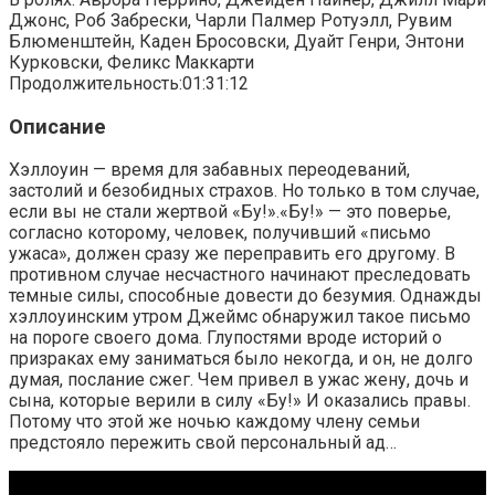
Джонс, Роб Забрески, Чарли Палмер Ротуэлл, Рувим
Блюменштейн, Каден Бросовски, Дуайт Генри, Энтони
Курковски, Феликс Маккарти
Продолжительность:01:31:12
Описание
Хэллоуин — время для забавных переодеваний,
застолий и безобидных страхов. Но только в том случае,
если вы не стали жертвой «Бу!».«Бу!» — это поверье,
согласно которому, человек, получивший «письмо
ужаса», должен сразу же переправить его другому. В
противном случае несчастного начинают преследовать
темные силы, способные довести до безумия. Однажды
хэллоуинским утром Джеймс обнаружил такое письмо
на пороге своего дома. Глупостями вроде историй о
призраках ему заниматься было некогда, и он, не долго
думая, послание сжег. Чем привел в ужас жену, дочь и
сына, которые верили в силу «Бу!» И оказались правы.
Потому что этой же ночью каждому члену семьи
предстояло пережить свой персональный ад…