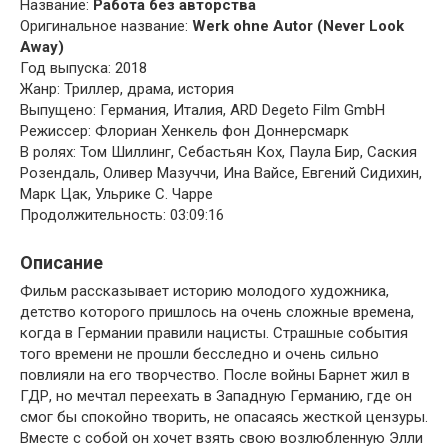
Название:
Работа без авторства
Оригинальное название:
Werk ohne Autor (Never Look
Away)
Год выпуска: 2018
Жанр: Триллер, драма, история
Выпущено: Германия, Италия, ARD Degeto Film GmbH
Режиссер: Флориан Хенкель фон Доннерсмарк
В ролях: Том Шиллинг, Себастьян Кох, Паула Бир, Саския
Розендаль, Оливер Мазуччи, Ина Вайсе, Евгений Сидихин,
Марк Цак, Ульрике С. Чарре
Продолжительность: 03:09:16
Описание
Фильм рассказывает историю молодого художника,
детство которого пришлось на очень сложные времена,
когда в Германии правили нацисты. Страшные события
того времени не прошли бесследно и очень сильно
повлияли на его творчество. После войны Барнет жил в
ГДР, но мечтал переехать в Западную Германию, где он
смог бы спокойно творить, не опасаясь жесткой цензуры.
Вместе с собой он хочет взять свою возлюбленную Элли