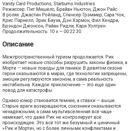
Vanity Card Productions, Starburns Industries
Режиссер: Пит Мишелс, Брайан Ньютон, Джон Райс
В ролях: Джастин Ройланд, Спенсер Грэммер, Сара Чок,
Крис Парнелл, Эрик Бауза, Дэн Хэрмон, Фил Хендри,
Брэндон Джонсон, Райан Ридли, Кари Уолгрен
Продолжительность: 10 x ~ 00:22:30
Описание
Межпространственный туризм продолжается. Рик
изобретает новые способы разрушить законы физики, а
Морти — новые поводы для паники. В девятом сезоне
герои оказываются в мирах, где технологии запрещены,
эмоции регулируются законом, а сама реальность
нестабильна. Каждое приключение — это ещё один
повод для катастрофы.
Однако юмор становится темнее, а ставки — выше.
Старые враги возвращаются, союзники оказываются
ненадёжными, а сама мультивселенная всё чаще
намекает, что даже Рик не контролирует всё
происходящее. Это всё тот же безумный и циничный
«Рик и Морти», но с более личными конфликтами и