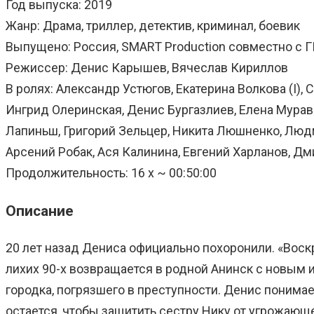
Год выпуска: 2019
Жанр: Драма, триллер, детектив, криминал, боевик
Выпущено: Россия, SMART Production совместно с 
Режиссер: Денис Карышев, Вячеслав Кириллов
В ролях: Александр Устюгов, Екатерина Волкова (I)
Ингрид Олеринская, Денис Бургазлиев, Елена Мурав
Лапиньш, Григорий Зельцер, Никита Люшненко, Людми
Арсений Робак, Ася Калинина, Евгений Харланов, Дм
Продолжительность: 16 х ~ 00:50:00
Описание
20 лет назад Дениса официально похоронили. «Воскр
лихих 90-х возвращается в родной Анинск с новым 
городка, погрязшего в преступности. Денис понимае
остается, чтобы защитить сестру Нику от угрожающе