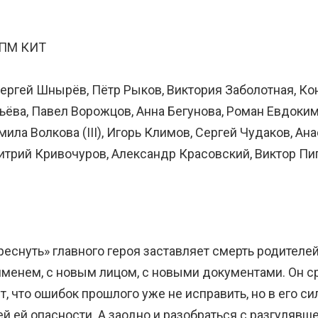
ГПМ КИТ
, Сергей Шнырёв, Пётр Рыков, Виктория Заболотная, К
ьёва, Павел Ворожцов, Анна Бегунова, Роман Евдоким
ла Волкова (III), Игорь Климов, Сергей Чудаков, Ана
итрий Кривочуров, Александр Красовский, Виктор Пип
еснуть» главного героя заставляет смерть родителей
именем, с новым лицом, с новыми документами. Он с
т, что ошибок прошлого уже не исправить, но в его с
й ей опасности. А заодно и разобраться с разгулявш