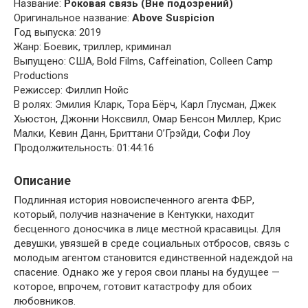
Название:
Роковая связь (Вне подозрений)
Оригинальное название:
Above Suspicion
Год выпуска: 2019
Жанр: Боевик, триллер, криминал
Выпущено: США, Bold Films, Caffeination, Colleen Camp
Productions
Режиссер: Филлип Нойс
В ролях: Эмилия Кларк, Тора Бёрч, Карл Глусман, Джек
Хьюстон, Джонни Ноксвилл, Омар Бенсон Миллер, Крис
Малки, Кевин Данн, Бриттани О’Грэйди, Софи Лоу
Продолжительность: 01:44:16
Описание
Подлинная история новоиспеченного агента ФБР,
который, получив назначение в Кентукки, находит
бесценного доносчика в лице местной красавицы. Для
девушки, увязшей в среде социальных отбросов, связь с
молодым агентом становится единственной надеждой на
спасение. Однако же у героя свои планы на будущее —
которое, впрочем, готовит катастрофу для обоих
любовников.