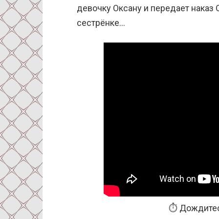
девочку Оксану и передает наказ О
сестрёнке…
⏱️ Дождитес