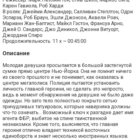
Карен Гавиола, Роб Харди
В ролях: Джейми Александер, Салливан Степлтон, Одри
Эспарза, Роб Браун, Эшли Джонсон, Аквели Роач,
Марианн Жан-Баптист, Майкл Гэстон, Франсуа Арно,
Джей О. Сандерс, Джо Диникол, Джонни Витуорт,
Джордана Спиро
Продолжительность: 11 x ~ 00:45:00
Описание
Молодая девушка просыпается в большой застегнутой
сумке прямо центре Нью-Йорка. Она не помнит ничего
из своего прошлого и не понимает, как оказалась в
центре мегаполиса. Полиция пытается установить
личность главной героини, но сделать это непросто,
ведь в момент обнаружения на девушке не было даже
одежды. Но зато тело полностью покрыто сетью
причудливых татуировок, которые наверняка должны
что-то означать… Возможный ключ к разгадке дает имя
агента ФБР, выбитое на спине таинственной
незнакомки. Кроме того, выясняется, что главная
героиня отлично владеет техникой восточных
единоборств и знает несколько иностранных языков.