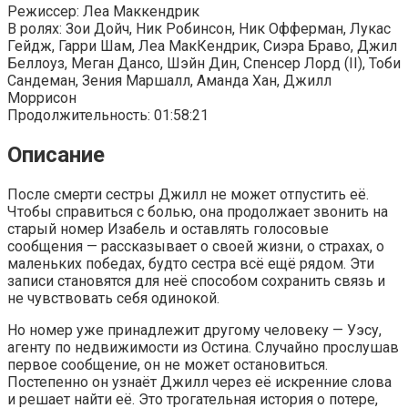
Режиссер: Леа Маккендрик
В ролях: Зои Дойч, Ник Робинсон, Ник Офферман, Лукас
Гейдж, Гарри Шам, Леа МакКендрик, Сиэра Браво, Джил
Беллоуз, Меган Дансо, Шэйн Дин, Спенсер Лорд (II), Тоби
Сандеман, Зения Маршалл, Аманда Хан, Джилл
Моррисон
Продолжительность: 01:58:21
Описание
После смерти сестры Джилл не может отпустить её.
Чтобы справиться с болью, она продолжает звонить на
старый номер Изабель и оставлять голосовые
сообщения — рассказывает о своей жизни, о страхах, о
маленьких победах, будто сестра всё ещё рядом. Эти
записи становятся для неё способом сохранить связь и
не чувствовать себя одинокой.
Но номер уже принадлежит другому человеку — Уэсу,
агенту по недвижимости из Остина. Случайно прослушав
первое сообщение, он не может остановиться.
Постепенно он узнаёт Джилл через её искренние слова
и решает найти её. Это трогательная история о потере,