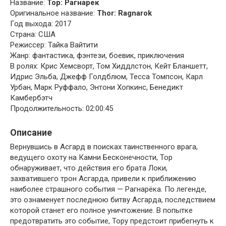
Название:
Тор: Рагнарек
Оригинальное название:
Thor: Ragnarok
Год выхода: 2017
Страна: США
Режиссер: Тайка Вайтити
Жанр: фантастика, фэнтези, боевик, приключения
В ролях: Крис Хемсворт, Том Хиддлстон, Кейт Бланшетт,
Идрис Эльба, Джефф Голдблюм, Тесса Томпсон, Карл
Урбан, Марк Руффало, Энтони Хопкинс, Бенедикт
Камбербэтч
Продолжительность: 02:00:45
Описание
Вернувшись в Асгард в поисках таинственного врага,
ведущего охоту на Камни Бесконечности, Тор
обнаруживает, что действия его брата Локи,
захватившего трон Асгарда, привели к приближению
наиболее страшного события — Рагнарёка. По легенде,
это ознаменует последнюю битву Асгарда, последствием
которой станет его полное уничтожение. В попытке
предотвратить это событие, Тору предстоит прибегнуть к