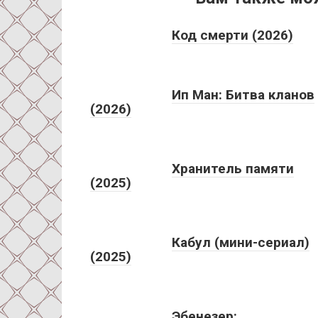
Код смерти (2026)
Ип Ман: Битва кланов
(2026)
Хранитель памяти
(2025)
Кабул (мини-сериал)
(2025)
Эбенезер: