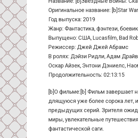
Название: [b]Звёздные Войны: Ска
Оригинальное название: [b]Star Wars
Год выпуска: 2019
Жанр: Фантастика, фэнтези, боеви
Выпущено: США, Lucasfilm, Bad Robo
Режиссер: Джей Джей Абрамс
В ролях: Дэйзи Ридли, Адам Драйв
Оскар Айзек, Энтони Дэниелс, Наом
Продолжительность: 02:13:15
[b]О фильме:[b] Фильм завершает
длящуюся уже более сорока лет, и
предыдущих серий. Зрителя ожида
миры, увлекательные путешествия
фантастической саги.