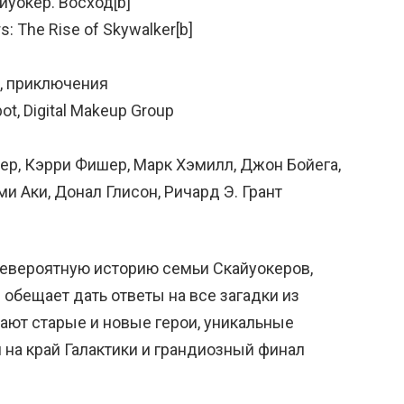
йуокер. Восход[b]
: The Rise of Skywalker[b]
к, приключения
t, Digital Makeup Group
ер, Кэрри Фишер, Марк Хэмилл, Джон Бойега,
и Аки, Донал Глисон, Ричард Э. Грант
 невероятную историю семьи Скайуокеров,
 обещает дать ответы на все загадки из
ют старые и новые герои, уникальные
 на край Галактики и грандиозный финал