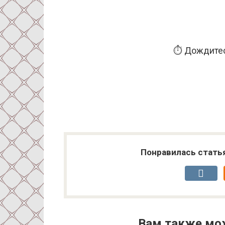
⏱️ Дождитес
Понравилась стать
Вам также мо